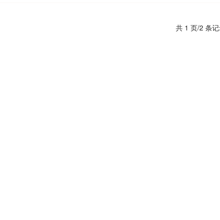
共 1 页/2 条