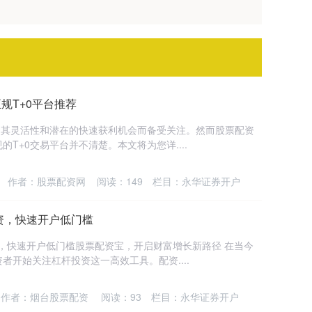
规T+0平台推荐
因其灵活性和潜在的快速获利机会而备受关注。然而股票配资
T+0交易平台并不清楚。本文将为您详....
作者：股票配资网
阅读：
149
栏目：
永华证券开户
资，快速开户低门槛
资，快速开户低门槛股票配资宝，开启财富增长新路径 在当今
开始关注杠杆投资这一高效工具。配资....
作者：烟台股票配资
阅读：
93
栏目：
永华证券开户