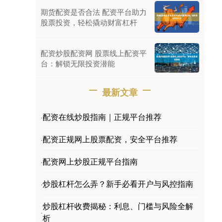
期货配资是否合法 配资平台助力
股票投资，轻松撬动财富杠杆
配资炒股配资网 股票线上配资平
台：解锁无限投资潜能
最新文章
配资在线炒股指南｜正规平台推荐
·
配资正规网上股票配资，安全平台推荐
·
配资网上炒股正规平台指南
·
炒股杠杆怎么弄？新手必看开户与风控指南
·
炒股杠杆收费揭秘：利息、门槛与风险全解
·
析