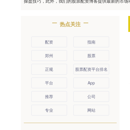
操盘技巧，此外，我们的股票配资博客提供最新的市场
热点关注
配资
指南
郑州
股票
正规
股票配资平台排名
平台
App
推荐
公司
专业
网站