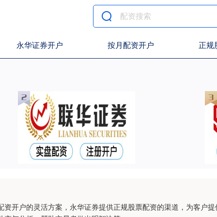
永华证券开户
按月配资开户
正规
配资开户的灵活方案，永华证券提供正规股票配资的渠道，为客户提