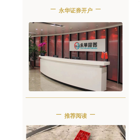
永华证券开户
推荐阅读