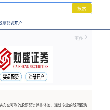
搜索
股票配资开户
更多
供安全可靠的股票配资操作体验。通过专业的股票配资