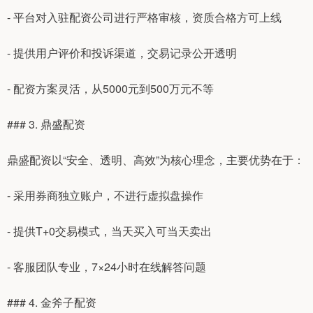
- 平台对入驻配资公司进行严格审核，资质合格方可上线
- 提供用户评价和投诉渠道，交易记录公开透明
- 配资方案灵活，从5000元到500万元不等
### 3. 鼎盛配资
鼎盛配资以“安全、透明、高效”为核心理念，主要优势在于：
- 采用券商独立账户，不进行虚拟盘操作
- 提供T+0交易模式，当天买入可当天卖出
- 客服团队专业，7×24小时在线解答问题
### 4. 金斧子配资