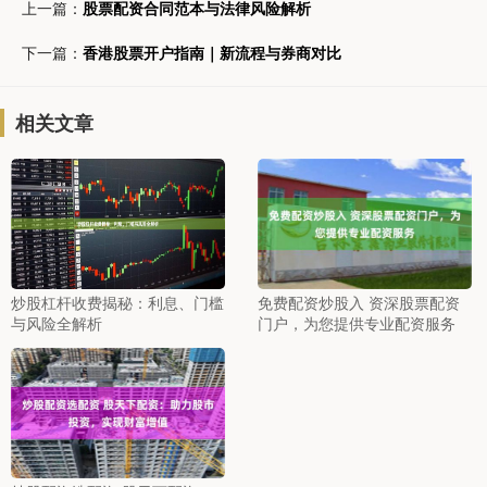
上一篇：
股票配资合同范本与法律风险解析
下一篇：
香港股票开户指南｜新流程与券商对比
相关文章
炒股杠杆收费揭秘：利息、门槛
免费配资炒股入 资深股票配资
与风险全解析
门户，为您提供专业配资服务