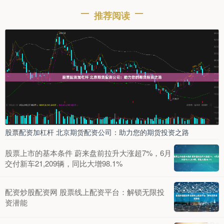
推荐阅读
股票配资加杠杆 北京期货配资公司：助力您的期货投资之路
股票上市的基本条件 蔚来盘前拉升大涨超7%，6月
交付新车21,209辆，同比大增98.1%
配资炒股配资网 股票线上配资平台：解锁无限投
资潜能