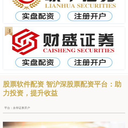
股票软件配资 智沪深股票配资平台：助
力投资，提升收益
平台：永华证券开户