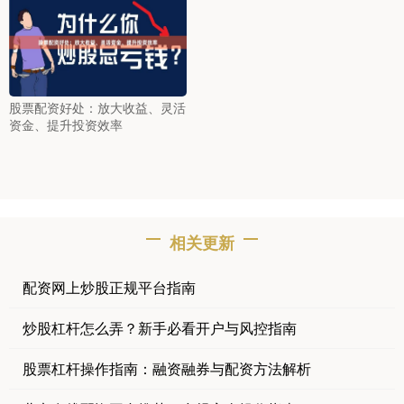
股票配资好处：放大收益、灵活
资金、提升投资效率
相关更新
配资网上炒股正规平台指南
炒股杠杆怎么弄？新手必看开户与风控指南
股票杠杆操作指南：融资融券与配资方法解析