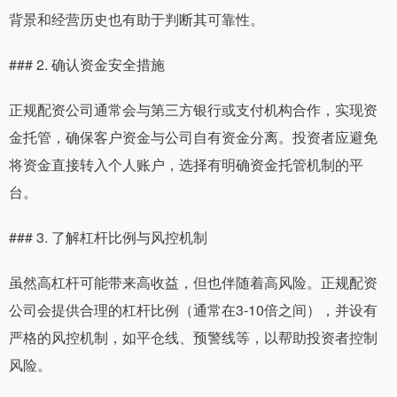
背景和经营历史也有助于判断其可靠性。
### 2. 确认资金安全措施
正规配资公司通常会与第三方银行或支付机构合作，实现资
金托管，确保客户资金与公司自有资金分离。投资者应避免
将资金直接转入个人账户，选择有明确资金托管机制的平
台。
### 3. 了解杠杆比例与风控机制
虽然高杠杆可能带来高收益，但也伴随着高风险。正规配资
公司会提供合理的杠杆比例（通常在3-10倍之间），并设有
严格的风控机制，如平仓线、预警线等，以帮助投资者控制
风险。