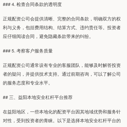
### 4. 检查合同条款的透明度
正规配资公司会提供清晰、完整的合同条款，明确双方的权
利与义务，包括费用结构、结算方式、违约责任等。投资者
应仔细阅读合同，避免隐藏条款带来的纠纷。
### 5. 考察客户服务质量
正规配资公司通常设有专业的客服团队，能够及时解答投资
者的疑问，并提供技术支持。通过前期咨询，可以了解公司
的服务态度和专业水平。
## 三、益阳本地安全杠杆平台推荐
在益阳地区，一些本地化的配资平台因其地域优势和服务针
对性，受到投资者的青睐。以下是选择本地安全杠杆平台的