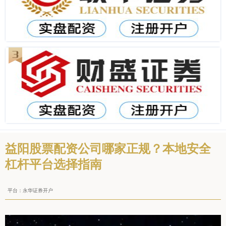
益阳股票配资公司哪家正规？本地安全
杠杆平台选择指南
平台：永华证券开户