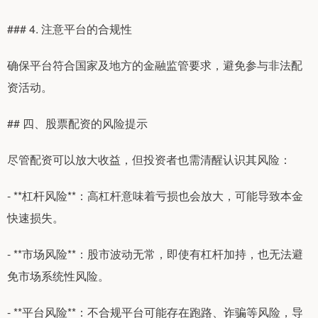
### 4. 注意平台的合规性
确保平台符合国家及地方的金融监管要求，避免参与非法配
资活动。
## 四、股票配资的风险提示
尽管配资可以放大收益，但投资者也需清醒认识其风险：
- **杠杆风险**：高杠杆意味着亏损也会放大，可能导致本金
快速损失。
- **市场风险**：股市波动无常，即使有杠杆加持，也无法避
免市场系统性风险。
- **平台风险**：不合规平台可能存在跑路、诈骗等风险，导