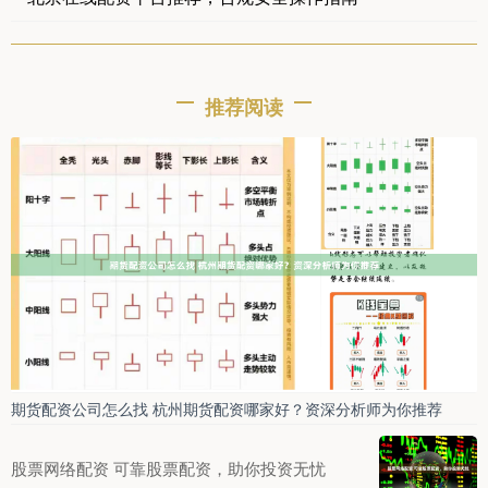
推荐阅读
期货配资公司怎么找 杭州期货配资哪家好？资深分析师为你推荐
股票网络配资 可靠股票配资，助你投资无忧