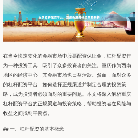
在当今快速变化的金融市场中股票配资保证金，杠杆配资作
为一种投资工具，吸引了众多投资者的关注。重庆作为西南
地区的经济中心，其金融市场也日益活跃。然而，面对众多
的杠杆配资平台，如何选择正规渠道并制定合理的投资策
略，成为投资者必须面对的重要问题。本文将深入解析重庆
杠杆配资平台的正规渠道与投资策略，帮助投资者在风险与
收益之间找到平衡点。
## 一、杠杆配资的基本概念