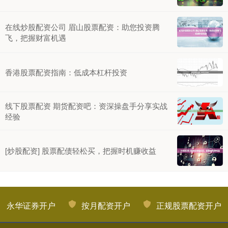
在线炒股配资公司 眉山股票配资：助您投资腾
飞，把握财富机遇
香港股票配资指南：低成本杠杆投资
线下股票配资 期货配资吧：资深操盘手分享实战
经验
[炒股配资] 股票配债轻松买，把握时机赚收益
永华证券开户
按月配资开户
正规股票配资开户