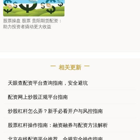
股票操盘 股票 贵阳期货配资：
助力投资者撬动更大收益
相关更新
天眼查配资平台查询指南，安全避坑
配资网上炒股正规平台指南
炒股杠杆怎么弄？新手必看开户与风控指南
股票杠杆操作指南：融资融券与配资方法解析
北京在线配资平台推荐，合规安全操作指南