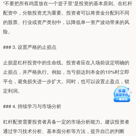
“不要把所有鸡蛋放在一个篮子里”是投资的基本原则。在杠杆
配资中，分散投资尤为重要。投资者可以将资金分配到不同
的股票、行业或资产类别中，以降低单一资产波动带来的风
险。
### 3. 设置严格的止损点
止损是杠杆投资中的生命线。投资者应在入场前设定明确的
止损点，并严格执行。例如，当亏损达到本金的10%时立即
平仓，避免损失进一步扩大。同时，也可以设置止盈点，锁
定利润。
### 4. 持续学习与市场分析
杠杆配资需要投资者具备一定的市场分析能力。建议投资者
通过学习技术分析、基本面分析等方法，提升自己的判断