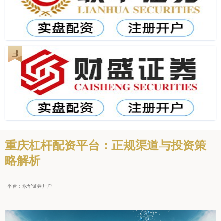
重庆杠杆配资平台：正规渠道与投资策
略解析
平台：永华证券开户