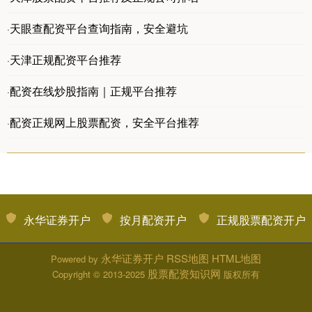
天眼查配资平台查询指南，安全避坑
·
天津正规配资平台推荐
·
配资在线炒股指南｜正规平台推荐
·
配资正规网上股票配资，安全平台推荐
·
永华证券开户
按月配资开户
正规股票配资开户
永华证券开户
RSS地图
HTML地图
Powered by
股票配资知识网
Copyright
© 2013-2025
版权所有