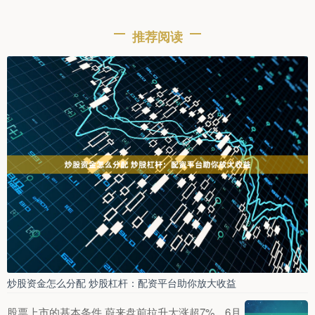
推荐阅读
炒股资金怎么分配 炒股杠杆：配资平台助你放大收益
股票上市的基本条件 蔚来盘前拉升大涨超7%，6月