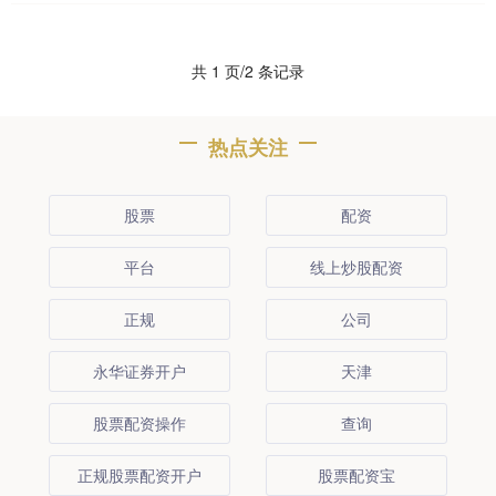
共 1 页/2 条记录
热点关注
股票
配资
平台
线上炒股配资
正规
公司
永华证券开户
天津
股票配资操作
查询
正规股票配资开户
股票配资宝