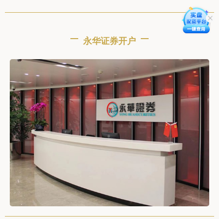
永华证券开户