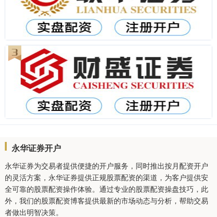
永华证券开户
永华证券为交易者提供便捷的开户服务，同时推出按月配资开户
的灵活方案，永华证券提供正规股票配资的渠道，为客户提供安
全可靠的股票配资操作体验。通过专业的股票配资操盘技巧，此
外，我们的股票配资博客提供最新的市场动态与分析，帮助交易
者做出明智决策。