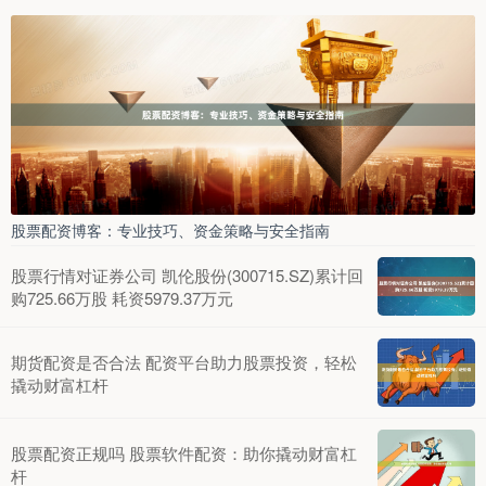
股票配资博客：专业技巧、资金策略与安全指南
股票行情对证券公司 凯伦股份(300715.SZ)累计回
购725.66万股 耗资5979.37万元
期货配资是否合法 配资平台助力股票投资，轻松
撬动财富杠杆
股票配资正规吗 股票软件配资：助你撬动财富杠
杆