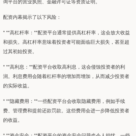
询平台的营业执照、金融许可证等资质证明。
配资内幕揭示了以下风险：
* **高杠杆率：**配资平台通常提供高杠杆率，这会放大收益
和损失。高杠杆率意味着投资者可能面临巨大损失，甚至超
过其初始投资。
* **高利息：**配资平台收取高利息，这会侵蚀投资者的利
润。利息费用会随着杠杆率的增加而增加，从而减少投资者
的实际收益。
* **隐藏费用：**一些配资平台会收取隐藏费用，例如手续
费、管理费和提前还款罚款。这些费用会进一步降低投资者
的收益。
* **资金安全：**配资平台的资金安全问题也令人担忧。一些