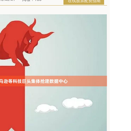
在线股票配资指南