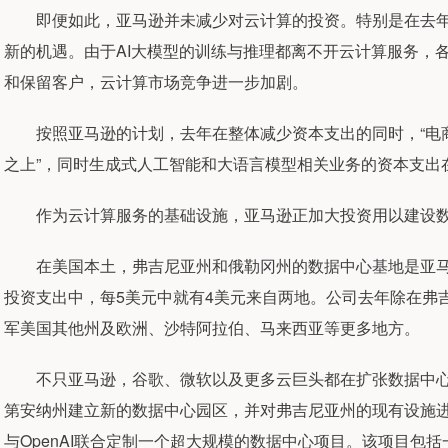
即便如此，亚马逊并未减少对云计算的投资。特别是在去年，C
新的机遇。由于AI大模型的训练与推理都离不开云计算服务，
和保留客户，云计算市场竞争进一步加剧。
按照亚马逊的计划，去年在整体减少资本支出的同时，“电商
之上”，同时生成式人工智能和大语言模型相关业务的资本支出
作为云计算服务的基础设施，亚马逊正加大投资用以建设数
在美国本土，弗吉尼亚州和俄勒冈州的数据中心基地是亚马逊
投资支出中，每5美元中就有4美元来自两地。公司去年除在弗
军美国其他州及欧洲、沙特阿拉伯、马来西亚等更多地方。
不只亚马逊，谷歌、微软以及更多云巨头都在扩张数据中心的
第安纳州建立新的数据中心园区，并对弗吉尼亚州的现有设施进
与OpenAI联合定制一个超大规模的数据中心项目。该项目包