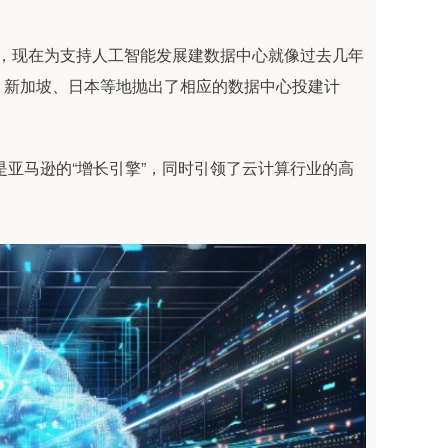
表示，现在为支持人工智能发展建数据中心就像过去几年
、新加坡、日本等地抛出了相应的数据中心投建计
亚马逊的“增长引擎”，同时引领了云计算行业的高