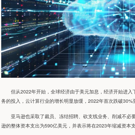
但从2022年开始，全球经济由于美元加息，经济开始进入下
务的投入，云计算行业的增长明显放缓，2022年首次跌破30%至
亚马逊也采取了裁员、冻结招聘、砍支线业务、削减不必要的
逊的整体资本支出为590亿美元，并表示将在2023年缩减资本