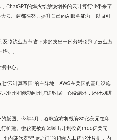
hatGPT的爆火给放慢增长的云计算行业带来了
各大云厂商都在努力提升自己的AI服务能力，以吸引
及物流业务节省下来的支出一部分转移到了云业务
在增加。
据中心。
“云计算帝国”的主阵地，AWS在美国的基础设施
吉尼亚州和俄勒冈州扩建数据中心设施外，还计划进
版图。今年4月，谷歌宣布将投资30亿美元在印
行扩建。微软更被媒体曝出计划投资1100亿美元，
括一个内部代表“星际之门”的超级人工智能计算机，内