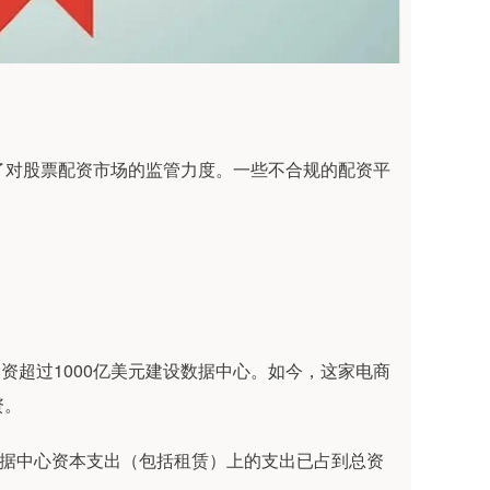
强了对股票配资市场的监管力度。一些不合规的配资平
资超过1000亿美元建设数据中心。如今，这家电商
资。
逊在数据中心资本支出（包括租赁）上的支出已占到总资