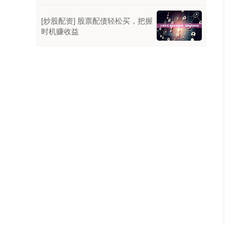
[炒股配资] 股票配债轻松买，把握
时机赚收益