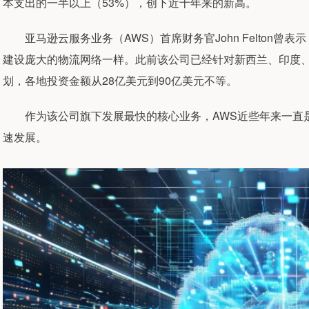
本支出的一半以上（53%），创下近十年来的新高。
亚马逊云服务业务（AWS）首席财务官John Felton曾
建设庞大的物流网络一样。此前该公司已经针对新西兰、印度
划，各地投资金额从28亿美元到90亿美元不等。
作为该公司旗下发展最快的核心业务，AWS近些年来一直是
速发展。