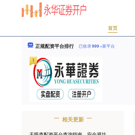
首页
正规配资平台排行
已收录
999
+家平台
相关更新
天眼查配资平台查询指南，安全避坑