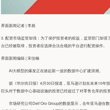
界面新闻记者 | 李彪
3. 配资市场监管加强：为了保护投资者的权益，监管部门加
台已经被取缔，投资者应选择合法合规的平台进行配资操作。
界面新闻编辑 | 宋佳楠
AI大模型的爆发正在掀起新一波的数据中心扩建浪潮。
据《华尔街日报》6月30日报道，亚马逊计划在未来10年投
巨头对于数据中心基础设施的投资已经超过了对零售仓库的投
市场研究公司Dell‘Oro Group的数据显示，去年亚马