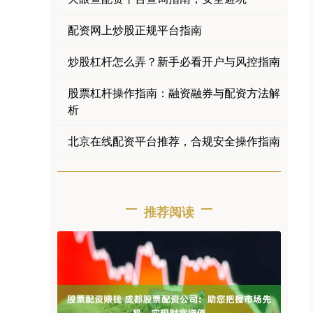
配资网上炒股正规平台指南
炒股杠杆怎么弄？新手必看开户与风控指南
股票杠杆操作指南：融资融券与配资方法解
析
北京在线配资平台推荐，合规安全操作指南
推荐阅读