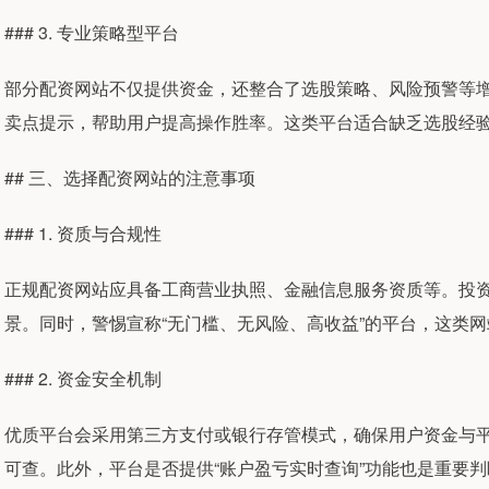
### 3. 专业策略型平台
部分配资网站不仅提供资金，还整合了选股策略、风险预警等
卖点提示，帮助用户提高操作胜率。这类平台适合缺乏选股经
## 三、选择配资网站的注意事项
### 1. 资质与合规性
正规配资网站应具备工商营业执照、金融信息服务资质等。投资
景。同时，警惕宣称“无门槛、无风险、高收益”的平台，这类
### 2. 资金安全机制
优质平台会采用第三方支付或银行存管模式，确保用户资金与
可查。此外，平台是否提供“账户盈亏实时查询”功能也是重要