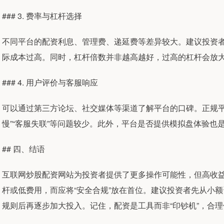
### 3. 费率与杠杆选择
不同平台的配资利息、管理费、递延费等差异较大。建议投资
际成本过高。同时，杠杆倍数并非越高越好，过高的杠杆会放大
### 4. 用户评价与客服响应
可以通过第三方论坛、社交媒体等渠道了解平台的口碑。正规平台
慢”“客服失联”等问题较少。此外，平台是否提供模拟盘体验也
## 四、结语
互联网炒股配资网站为投资者提供了更多操作可能性，但高收
杆或低费用，而应将“安全合规”放在首位。建议投资者先从小
规则后再逐步加大投入。记住，配资是工具而非“印钞机”，合