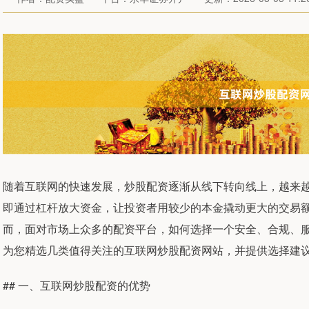
随着互联网的快速发展，炒股配资逐渐从线下转向线上，越来
即通过杠杆放大资金，让投资者用较少的本金撬动更大的交易
而，面对市场上众多的配资平台，如何选择一个安全、合规、
为您精选几类值得关注的互联网炒股配资网站，并提供选择建
## 一、互联网炒股配资的优势