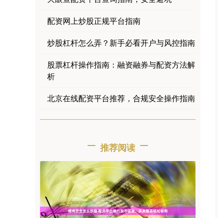
配资网上炒股正规平台指南
炒股杠杆怎么弄？新手必看开户与风控指南
股票杠杆操作指南：融资融券与配资方法解
析
北京在线配资平台推荐，合规安全操作指南
推荐阅读