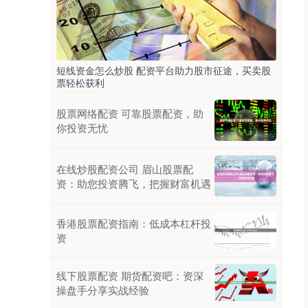
短线资金怎么炒股 配资平台助力股市征途，买卖股
票轻松获利
股票网络配资 可靠股票配资，助
你投资无忧
在线炒股配资公司 眉山股票配
资：助您投资腾飞，把握财富机遇
香港股票配资指南：低成本杠杆投
资
线下股票配资 期货配资吧：资深
操盘手分享实战经验