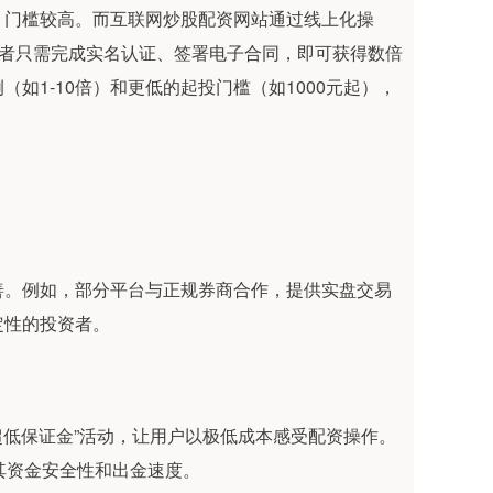
、门槛较高。而互联网炒股配资网站通过线上化操
资者只需完成实名认证、签署电子合同，即可获得数倍
如1-10倍）和更低的起投门槛（如1000元起），
善。例如，部分平台与正规券商合作，提供实盘交易
定性的投资者。
超低保证金”活动，让用户以极低成本感受配资操作。
意其资金安全性和出金速度。